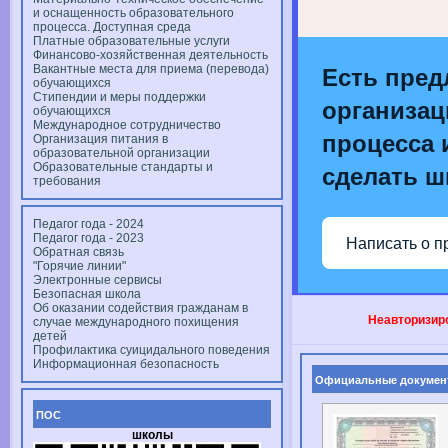
и оснащенность образовательного
процесса. Доступная среда
Платные образовательные услуги
Финансово-хозяйственная деятельность
Вакантные места для приема (перевода)
Есть пред
обучающихся
Стипендии и меры поддержки
организац
обучающихся
Международное сотрудничество
процесса и
Организация питания в
образовательной организации
Образовательные стандарты и
сделать ш
требования
Педагог года - 2024
Педагог года - 2023
Написать о п
Обратная связь
"Горячие линии"
Электронные сервисы
Безопасная школа
Об оказании содействия гражданам в
Неавторизиро
случае международного похищения
детей
Профилактика суицидального поведения
Информационная безопасность
Официальные докумен
ПОС
школы