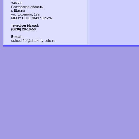
346535
Ростовская область
г. Шахты
ул. Кошевого, 17а
МБОУ СОШ №49 г.Шахты
телефон (факс):
(8636) 28-19-50
E-mail:
school49@shakhty-edu.ru