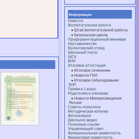
Информация
Новости
Воспитательная работа
Штаб воспитательной работы
Безопасная школа
Профориентационный минимум
Наставничество
Волонтерский отряд
Школьный театр
ШСК
ВПР
Итоговая аттестация
Итоговое сочинение
Новости ГИА
Итоговое собеседование
ЭОР
Приём в 1 класс
Родителям и ученикам
Новости Минпросвещения
России
Советы психолога
Методическая копилка
Фотогалерея
Школьное видео
Полезные ссылки
Управляющий совет
Функциональная грамотность
Финансовая грамотность