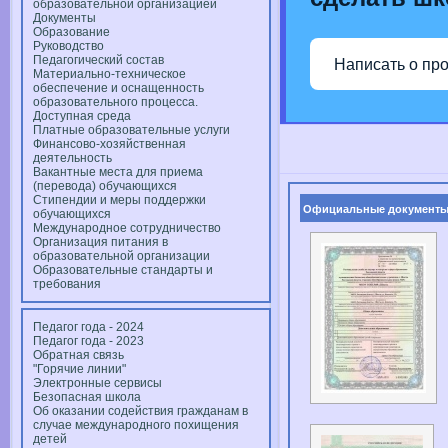
образовательной организацией
Документы
Образование
Руководство
Педагогический состав
Написать о пр
Материально-техническое
обеспечение и оснащенность
образовательного процесса.
Доступная среда
Платные образовательные услуги
Финансово-хозяйственная
деятельность
Вакантные места для приема
(перевода) обучающихся
Стипендии и меры поддержки
Официальные документ
обучающихся
Международное сотрудничество
Организация питания в
образовательной организации
Образовательные стандарты и
требования
Педагог года - 2024
Педагог года - 2023
Обратная связь
"Горячие линии"
Электронные сервисы
Безопасная школа
Об оказании содействия гражданам в
случае международного похищения
детей