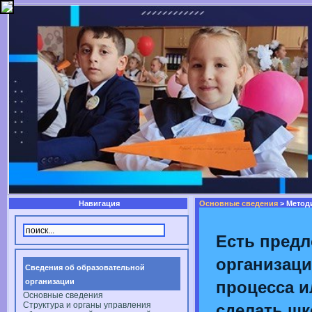
Навигация
Основные сведения
> Метод
Есть предл
организаци
Сведения об образовательной
организации
процесса ил
Основные сведения
Структура и органы управления
сделать шк