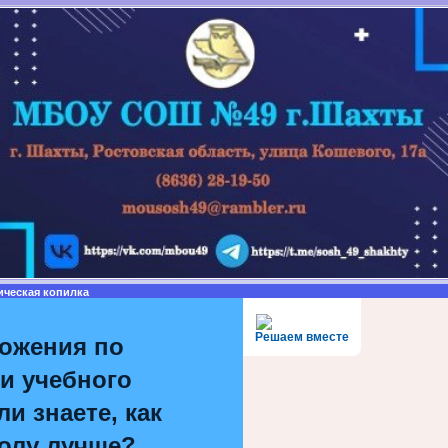
ическая копилка
Решаем вместе
ожения по
и учебного
и знаете, как
олу лучше?