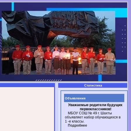
Статистика
Объявления
Уважаемые родители будущих
первоклассников!
МБОУ СОШ № 49
г. Шахты
объявляет набор обучающихся в
1 -е
классы.
Подробнее